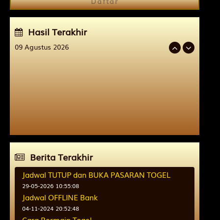
Daftar
Hasil Terakhir
09 Agustus 2026
LIVERPOOL
5100
WASHINGTON
4902
SEOUL
7550
SYDNEY
1377
Berita Terakhir
Jadwal TUTUP dan BUKA PASARAN TOGEL
29-05-2026 10:55:08
Jadwal OFFLINE Bank
04-11-2024 20:52:48
Cara Bermain Togel