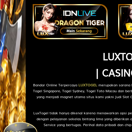
LUXT
| CASI
Bandar Online Terpercaya
LUXTOGEL
merupakan sarana b
Togel Singapore, Togel Sydney, Togel Toto Macau dan berba
yang menjadi magnet utama situs kami yakni Judi Slot 
LuxTogel tidak hanya dikenal karena menawarkan opsi per
dengan pelayanan sekelas bintang lima yang diberikan
Service yang bertugas. Perihal data pribadi dan c