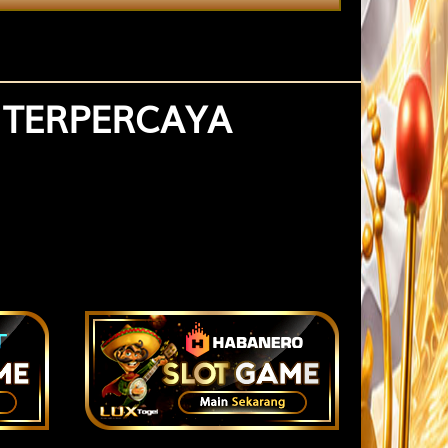
 TERPERCAYA